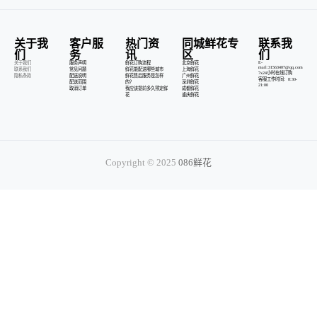
关于我
客户服
热门资
同城鲜花专
联系我
们
务
讯
区
们
E-
关于我们
服务声明
鲜花订购流程
北京鲜花
mail:31563407@qq.com
联系我们
常见问题
鲜花能配送哪些城市
上海鲜花
7x24小时在线订购
隐私条款
配送说明
鲜花售后服务是怎样
广州鲜花
客服工作时间：8:30-
配送范围
的？
深圳鲜花
21:00
取消订单
我应该提前多久预定鲜
成都鲜花
花
重庆鲜花
Copyright © 2025
086鲜花