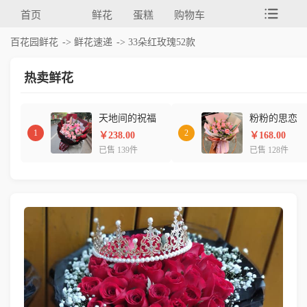
首页
鲜花
蛋糕
购物车
百花园鲜花
->
鲜花速递
-> 33朵红玫瑰52款
热卖鲜花
天地间的祝福
粉粉的思恋
1
2
￥238.00
￥168.00
已售 139件
已售 128件