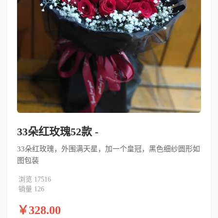
33朵红玫瑰52款 -
33朵红玫瑰，外围满天星，加一个皇冠，黑色细纱圆形如
图包装
浏览 17516
销量 126
￥328.00