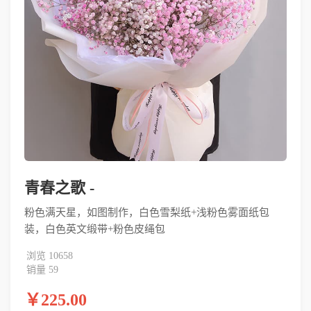
青春之歌 -
粉色满天星，如图制作，白色雪梨纸+浅粉色雾面纸包
装，白色英文缎带+粉色皮绳包
浏览 10658
销量 59
￥225.00