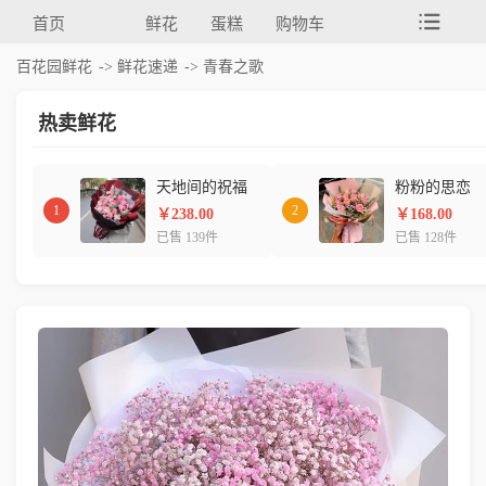
首页
鲜花
蛋糕
购物车
百花园鲜花
->
鲜花速递
-> 青春之歌
热卖鲜花
天地间的祝福
粉粉的思恋
1
2
￥238.00
￥168.00
已售 139件
已售 128件