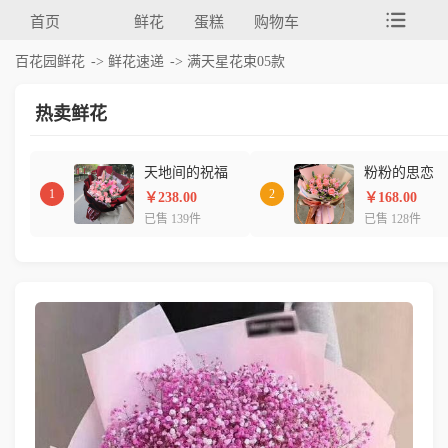
首页
鲜花
蛋糕
购物车
百花园鲜花
->
鲜花速递
-> 满天星花束05款
热卖鲜花
天地间的祝福
粉粉的思恋
1
2
￥238.00
￥168.00
已售 139件
已售 128件