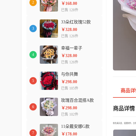
2
￥168.00
已售 128件
33朵红玫瑰52款
3
￥328.00
已售 126件
幸福一辈子
4
￥328.00
已售 126件
与你共舞
5
￥298.00
已售 105件
商品详
玫瑰百合混搭A款
6
￥298.00
商品详情
已售 102件
粉色满天星，如图制作，白色
11朵戴安娜G款
7
￥178.00