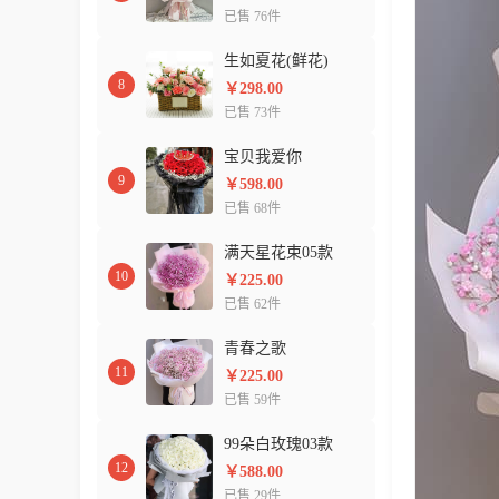
已售 76件
生如夏花(鲜花)
8
￥298.00
已售 73件
宝贝我爱你
9
￥598.00
已售 68件
满天星花束05款
10
￥225.00
已售 62件
青春之歌
11
￥225.00
已售 59件
99朵白玫瑰03款
12
￥588.00
已售 29件