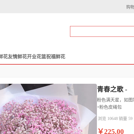
购
鲜花
友情鲜花
开业花篮
祝福鲜花
青春之歌 -
粉色满天星，如图
+粉色皮绳包
浏览 10648
销量 59
￥225.00