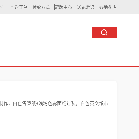
物车
查询订单
付款方式
帮助中心
送花常识
各地花店
制作，白色雪梨纸+浅粉色雾面纸包装，白色英文缎带