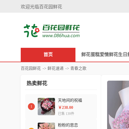
欢迎光临百花园鲜花
首页
鲜花
蛋糕
爱情鲜花
生日
百花园鲜花
->
鲜花速递
-> 青春之歌
热卖鲜花
天地间的祝福
1
￥238.00
已售 139件
粉粉的思恋