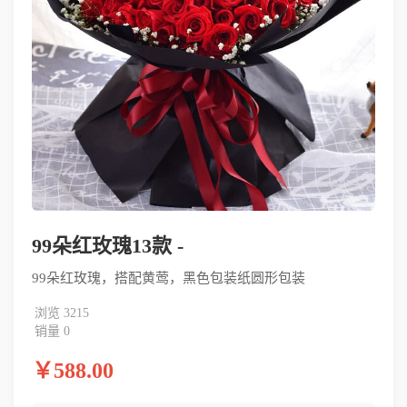
99朵红玫瑰13款 -
99朵红玫瑰，搭配黄莺，黑色包装纸圆形包装
浏览 3215
销量 0
￥588.00