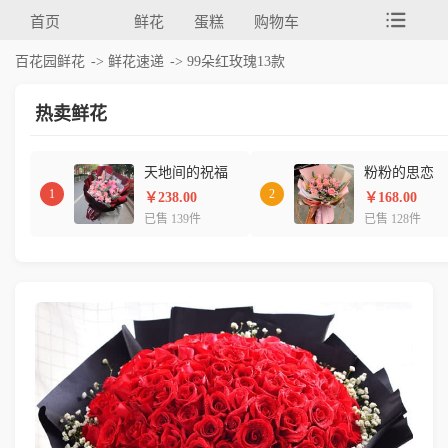
首页
鲜花
蛋糕
购物车
百花园鲜花
->
鲜花速递
-> 99朵红玫瑰13款
热卖鲜花
天地间的祝福
粉粉的思恋
1
2
￥238.00
￥168.00
已售 139件
已售 128件