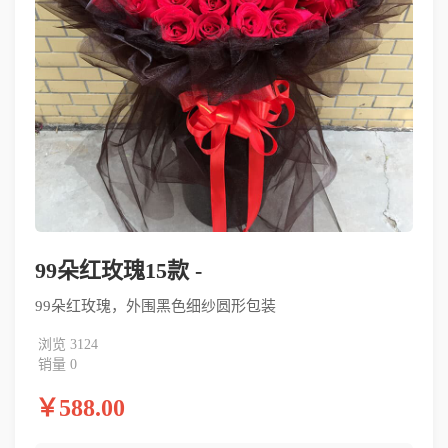
99朵红玫瑰15款 -
99朵红玫瑰，外围黑色细纱圆形包装
浏览 3124
销量 0
￥588.00