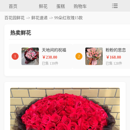
首页
鲜花
蛋糕
购物车
百花园鲜花
->
鲜花速递
-> 99朵红玫瑰15款
热卖鲜花
天地间的祝福
粉粉的思恋
1
2
￥238.00
￥168.00
已售 139件
已售 128件