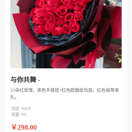
与你共舞 -
33朵红玫瑰，黑色手揉纸+红色欧雅纸包装，红色缎带束
扎。
浏览 16428
销量 105
￥298.00