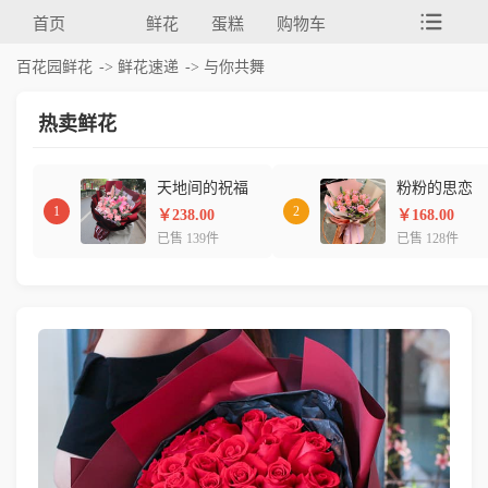
首页
鲜花
蛋糕
购物车
百花园鲜花
->
鲜花速递
-> 与你共舞
热卖鲜花
天地间的祝福
粉粉的思恋
1
2
￥238.00
￥168.00
已售 139件
已售 128件