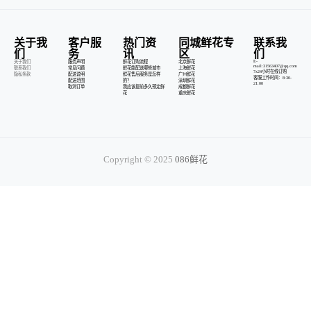
关于我
客户服
热门资
同城鲜花专
联系我
们
务
讯
区
们
E-
关于我们
服务声明
鲜花订购流程
北京鲜花
mail:31563407@qq.com
联系我们
常见问题
鲜花能配送哪些城市
上海鲜花
7x24小时在线订购
隐私条款
配送说明
鲜花售后服务是怎样
广州鲜花
客服工作时间：8:30-
配送范围
的？
深圳鲜花
21:00
取消订单
我应该提前多久预定鲜
成都鲜花
花
重庆鲜花
Copyright © 2025
086鲜花