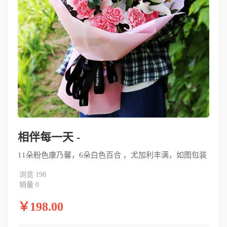
相伴每一天 -
11朵粉色康乃馨，6朵白色百合 ，尤加利丰满，如图包装
浏览 198
销量 0
￥198.00