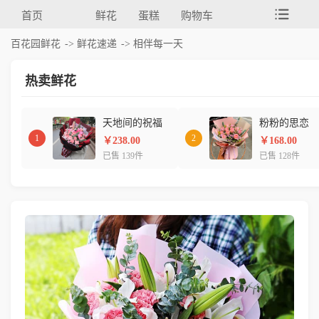
首页
鲜花
蛋糕
购物车
百花园鲜花
->
鲜花速递
-> 相伴每一天
热卖鲜花
天地间的祝福
粉粉的思恋
1
2
￥238.00
￥168.00
已售 139件
已售 128件