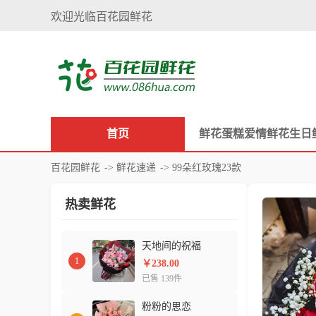
欢迎光临百花园鲜花
首页
鲜花
蛋糕
爱情鲜花
生日
百花园鲜花
->
鲜花速递
-> 99朵红玫瑰23款
热卖鲜花
天地间的祝福
1
￥238.00
已售 139件
粉粉的思恋