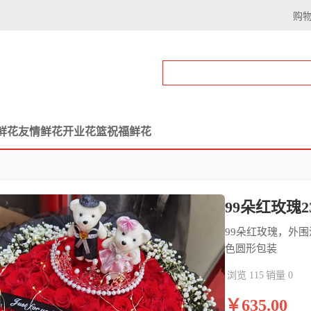
购
鲜花
友情鲜花
开业花篮
祝福鲜花
99朵红玫瑰23
99朵红玫瑰，外
色圆形包装
浏览 115
销量 0
￥635.00