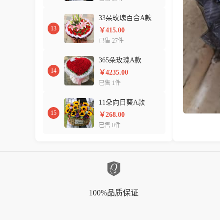
33朵玫瑰百合A款
13
￥415.00
已售 27件
365朵玫瑰A款
14
￥4235.00
已售 1件
11朵向日葵A款
15
￥268.00
已售 0件
100%品质保证