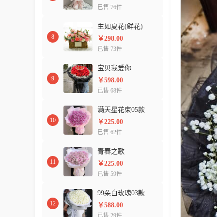
已售 76件
生如夏花(鲜花)
8
￥298.00
已售 73件
宝贝我爱你
9
￥598.00
已售 68件
满天星花束05款
10
￥225.00
已售 62件
青春之歌
11
￥225.00
已售 59件
99朵白玫瑰03款
12
￥588.00
已售 29件