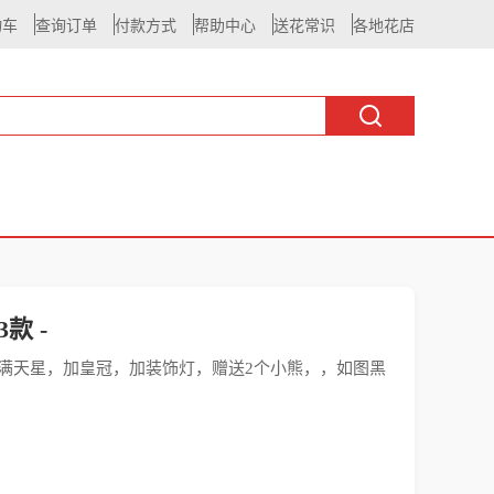
物车
查询订单
付款方式
帮助中心
送花常识
各地花店
款 -
围满天星，加皇冠，加装饰灯，赠送2个小熊，，如图黑