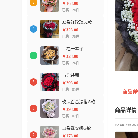
2
￥168.00
已售 128件
33朵红玫瑰52款
3
￥328.00
已售 126件
幸福一辈子
4
￥328.00
已售 126件
与你共舞
5
￥298.00
已售 105件
商品详
玫瑰百合混搭A款
6
￥298.00
商品详情
已售 102件
99朵红玫瑰，外围满天星，
11朵戴安娜G款
7
￥178.00