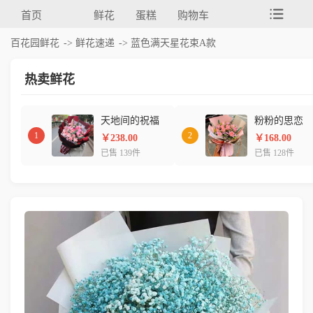
首页
鲜花
蛋糕
购物车
百花园鲜花
->
鲜花速递
-> 蓝色满天星花束A款
热卖鲜花
天地间的祝福
粉粉的思恋
1
2
￥238.00
￥168.00
已售 139件
已售 128件