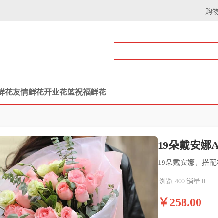
购
鲜花
友情鲜花
开业花篮
祝福鲜花
19朵戴安娜A
19朵戴安娜，搭
浏览 400
销量 0
￥258.00