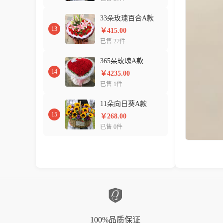
33朵玫瑰百合A款
13
￥415.00
已售 27件
365朵玫瑰A款
14
￥4235.00
已售 1件
11朵向日葵A款
15
￥268.00
已售 0件
100%品质保证