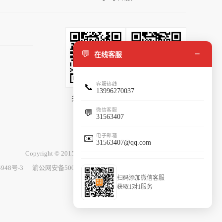
💬
−
在线客服
客服热线
📞
13996270037
关注微信公众号
添加客服微信
微信客服
💬
31563407
电子邮箱
✉️
31563407@qq.com
Copyright © 2015-2025
百花园鲜花
086hua.com 版权所有
4948号-3
渝公网安备50010702501401号
中国互联网举报中心
扫码添加微信客服
获取1对1服务