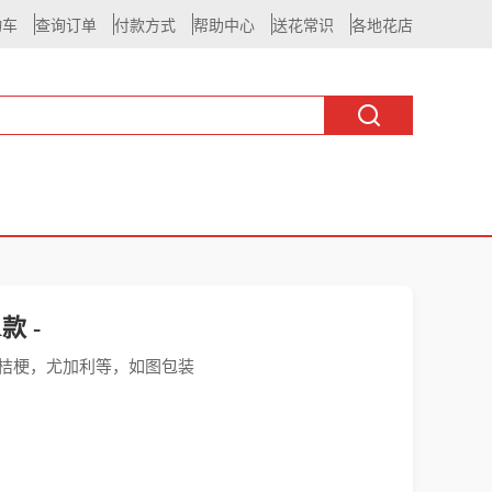
物车
查询订单
付款方式
帮助中心
送花常识
各地花店
款 -
配桔梗，尤加利等，如图包装