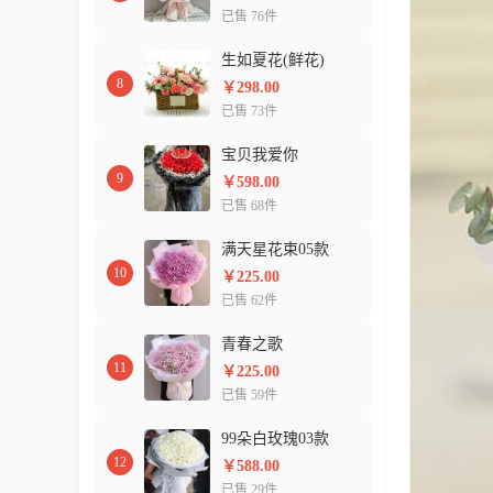
已售 76件
生如夏花(鲜花)
8
￥298.00
已售 73件
宝贝我爱你
9
￥598.00
已售 68件
满天星花束05款
10
￥225.00
已售 62件
青春之歌
11
￥225.00
已售 59件
99朵白玫瑰03款
12
￥588.00
已售 29件