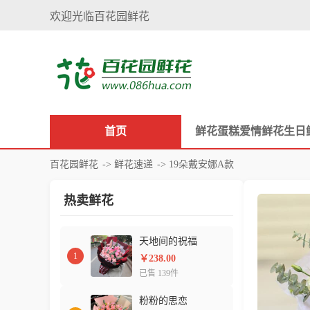
欢迎光临百花园鲜花
首页
鲜花
蛋糕
爱情鲜花
生日
百花园鲜花
->
鲜花速递
-> 19朵戴安娜A款
热卖鲜花
天地间的祝福
1
￥238.00
已售 139件
粉粉的思恋