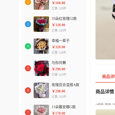
2
￥168.00
已售 128件
33朵红玫瑰52款
3
￥328.00
已售 126件
幸福一辈子
4
￥328.00
已售 126件
与你共舞
5
￥298.00
已售 105件
商品详
玫瑰百合混搭A款
6
￥298.00
商品详情
已售 102件
19朵戴安娜，搭配桔梗，尤
11朵戴安娜G款
7
￥178.00