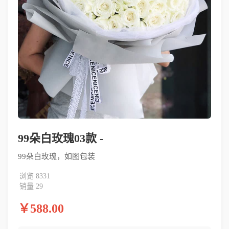
99朵白玫瑰03款 -
99朵白玫瑰，如图包装
浏览 8331
销量 29
￥588.00