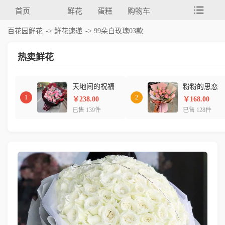
首页
鲜花
蛋糕
购物车
百花园鲜花
->
鲜花速递
-> 99朵白玫瑰03款
热卖鲜花
天地间的祝福
粉粉的思恋
1
2
￥238.00
￥168.00
已售 139件
已售 128件