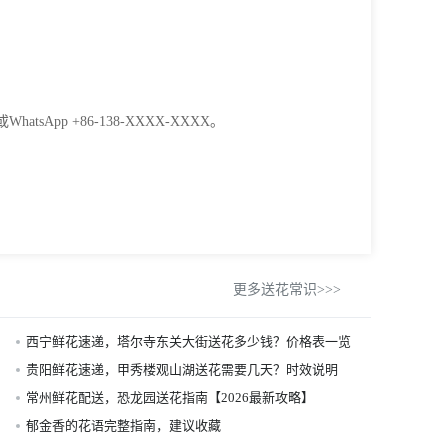
。
sApp +86-138-XXXX-XXXX。
更多送花常识>>>
西宁鲜花速递，塔尔寺东关大街送花多少钱？价格表一览
贵阳鲜花速递，甲秀楼观山湖送花需要几天？时效说明
常州鲜花配送，恐龙园送花指南【2026最新攻略】
郁金香的花语完整指南，建议收藏