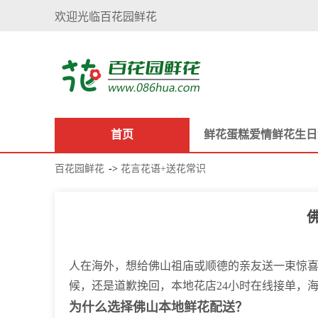
欢迎光临百花园鲜花
首页
鲜花
蛋糕
爱情鲜花
生日
百花园鲜花
->
花言花语+送花常识
人在海外，想给佛山祖庙或顺德的亲友送一束惊
候，还是道歉挽回，本地花店24小时在线接单，
为什么选择佛山本地鲜花配送？