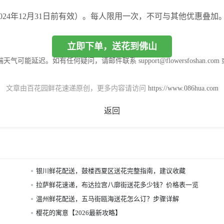
（2024年12月31日前有效）。每人限用一次，不可与其他优惠叠加
立即下单，送花到佛山
迟。如有任何疑问，请邮件联系 support@flowersfoshan.com 或What
文章由百花园鲜花速递原创，更多内容请访问
https://www.086hua.com
返回
银川鲜花配送，鼓楼西夏区送花完整指南，建议收藏
拉萨鲜花速递，布达拉宫八廓街送花多少钱？价格表一览
温州鲜花配送，五马街瓯海送花怎么订？步骤详解
樱花的寓意【2026最新攻略】