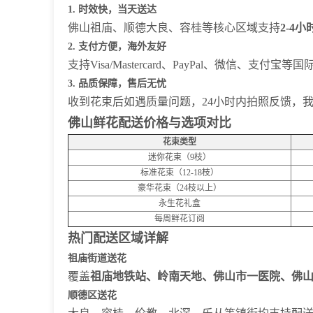
1. 时效快，当天送达
佛山祖庙、顺德大良、容桂等核心区域支持
2-4
2. 支付方便，海外友好
支持Visa/Mastercard、PayPal、微
3. 品质保障，售后无忧
收到花束后如遇质量问题，24小时内拍照反馈，
佛山鲜花配送价格与选项对比
花束类型
迷你花束（9枝）
标准花束（12-18枝）
豪华花束（24枝以上）
永生花礼盒
每周鲜花订阅
热门配送区域详解
祖庙街道送花
覆盖
祖庙地铁站、岭南天地、佛山市一医院、佛
顺德区送花