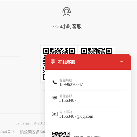
7×24小时客服
💬
−
在线客服
客服热线
📞
13996270037
关注微信公众号
添加客服微信
微信客服
💬
31563407
电子邮箱
✉️
31563407@qq.com
Copyright © 2015-2025
百花园鲜花
086hua.com 版权所有
4948号-3
渝公网安备50010702501401号
中国互联网举报中心