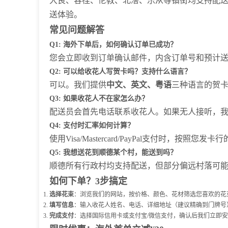
大良、容桂、伦教、北滘、乐从等镇街均支持配送
送体验。
常见问题解答
Q1: 海外下单后，如何确认订单已成功？
您会立即收到订单确认邮件，内含订单号和预计送达
Q2: 可以给收花人写贺卡吗？支持什么语言？
可以。我们提供
中文、英文、粤语
三种语言的贺
Q3: 如果收花人不在家怎么办？
配送员会首先电话联系收花人。如果无人接听，我
Q4: 支付时汇率如何计算？
使用Visa/Mastercard/PayPal支付时
Q5: 我想送花到顺德某个村，能送到吗？
顺德所有行政村均支持配送，但部分偏远村落可能需
如何下单？3步搞定
选择花束
：浏览我们的网站，按价格、颜色、花材筛选您喜欢的花
填写信息
：输入收花人姓名、电话、详细地址（建议精确到门牌号
完成支付
：选择国际信用卡或支付宝/微信支付，确认后我们立即