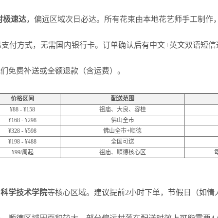
小时极速达
，偏远区域次日必达。所有花束由本地花艺师手工制作
信、支付宝等国际支付方式，无需国内银行卡。订单确认后有中文+英文双语
我们免费补送或全额退款（含运费）。
价格区间
配送范围
¥88 - ¥158
祖庙、大良、容桂
¥168 - ¥298
佛山全市
¥328 - ¥598
佛山全市+顺德
¥198 - ¥488
全国可送
¥99/周起
祖庙、顺德核心区
山科学技术学院
等核心区域。建议提前2小时下单，节假日（如情