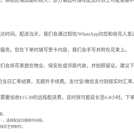
。顺德区域因面积较大，部分偏远村落在配送时效上可能需要4-
时间。配送当天，我们会通过短信/WhatsApp向您和收花人
卡服务。您在下单时填写贺卡内容，我们会手写并附在花束上。
们会将花束放在物业、保安处或邻居代收，并拍照留证。建议下单
，按照您发卡行的当日汇率结算，无额外手续费。支付宝/微信支付则按实时
要加收¥15-30的远程配送费，且时效可能延长至6-8小时。
束。
），选择配送日期和时间段。
安排花艺师制作。