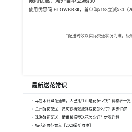
限时优惠：海外首单立减¥30
使用优惠码
FLOWER30
，首单满¥168立减¥30
*配送时效以实际交通状况为准，极端天气可能延
最新送花常识
乌鲁木齐鲜花速递，大巴扎红山送花多少钱？价格表一览
兰州鲜花配送，黄河铁桥张掖路送花怎么订？步骤详解
珠海鲜花配送，情侣路横琴送花怎么订？步骤详解
梅花的象征意义【2026最新攻略】