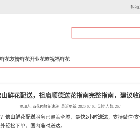
购物
鲜花
友情鲜花
开业花篮
祝福鲜花
佛山鲜花配送，祖庙顺德送花指南完整指南，建议收
添加人:
百花园鲜花速递
| 最近更新: 2026-07-02 | 浏览人数: 267
喜？
佛山鲜花配送
服务已覆盖全城，最快
2小时送达
，支持微信/
海外轻松下单，国内准时送达。