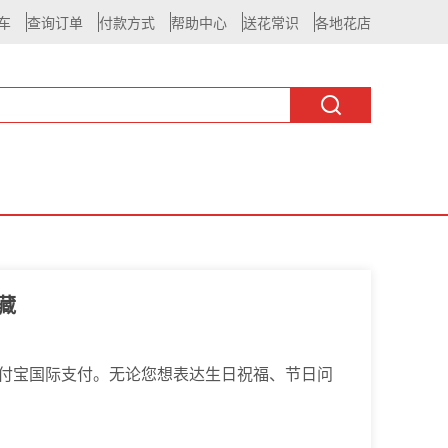
车
查询订单
付款方式
帮助中心
送花常识
各地花店
藏
支付宝国际支付。无论您想表达生日祝福、节日问