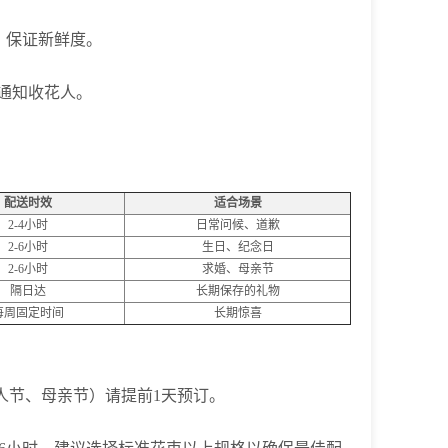
，保证新鲜度。
短信通知收花人。
配送时效
适合场景
2-4小时
日常问候、道歉
2-6小时
生日、纪念日
2-6小时
求婚、母亲节
隔日达
长期保存的礼物
每周固定时间
长期惊喜
人节、母亲节）请提前1天预订。