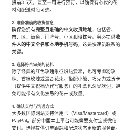
提前3-5天，甚至一周进行预订，以确保有心仪的花
材和配送时段可选。
2. 准备准确的收货信息
确保您拥有
完整且准确的中文收货地址
，包括省、
市、区、街道、门牌号、小区和楼栋号。务必提供
收
件人的中文全名和本地手机号码
，这是快递员联系的
关键。
3. 选择符合审美的花礼
除了经典的红色玫瑰象征炽热爱恋，也可考虑粉玫
瑰、香槟玫瑰或混合花束。搭配小熊、巧克力或贺卡
（提供中文祝福语代写服务）的礼盒也深受欢迎。避
免可能带有文化禁忌的花卉或数量。
4. 确认支付与沟通方式
大多数国际网站支持信用卡（Visa/Mastercard）或
PayPal。部分中国本土平台可能需要支付宝或微信
支付。选择提供订单跟踪和配送状态更新的服务商。