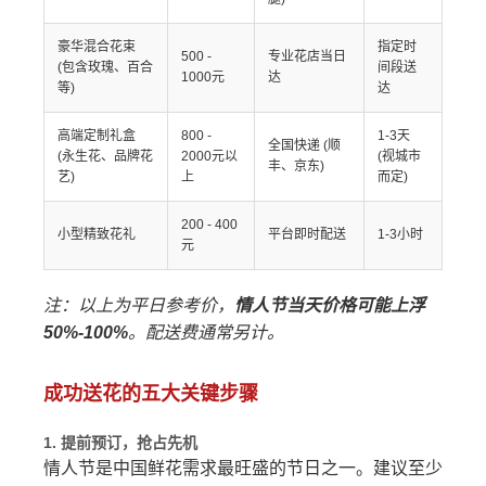
豪华混合花束
指定时
500 -
专业花店当日
(包含玫瑰、百合
间段送
1000元
达
等)
达
高端定制礼盒
800 -
1-3天
全国快递 (顺
(永生花、品牌花
2000元以
(视城市
丰、京东)
艺)
上
而定)
200 - 400
小型精致花礼
平台即时配送
1-3小时
元
注：以上为平日参考价，
情人节当天价格可能上浮
50%-100%
。配送费通常另计。
成功送花的五大关键步骤
1. 提前预订，抢占先机
情人节是中国鲜花需求最旺盛的节日之一。建议至少