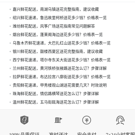
嘉兴鲜花配送，南湖乌镇送花完整指南，建议收藏
绍兴鲜花速递，鲁迅故里柯桥送花多少钱？价格表一览
潍坊鲜花配送，风筝广场送花指南常见问题解答
烟台鲜花配送，蓬莱阁海边送花多少钱？价格表一览
乌鲁木齐鲜花速递，大巴扎红山送花多少钱？价格表一览
银川鲜花配送，鼓楼西夏区送花完整指南，建议收藏
西宁鲜花速递，塔尔寺东关大街送花多少钱？价格表一览
兰州鲜花配送，黄河铁桥张掖路送花怎么订？步骤详解
拉萨鲜花速递，布达拉宫八廓街送花多少钱？价格表一览
贵阳鲜花速递，甲秀楼观山湖送花需要几天？时效说明
珠海鲜花配送，情侣路横琴送花怎么订？步骤详解
温州鲜花配送，五马街瓯海送花怎么订？步骤详解
100%品质保证
准时送达
安全支付
7×24小时客服