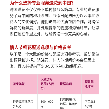
为什么选择专业服务送花到中国？
跨国送花不仅仅是下单付款那么简单。专业的送花服
务了解中国的地址系统、节假日配送压力以及本地收
花人的文化偏好。他们与当地优质花店合作，能确保
鲜花的新鲜度，并处理复杂的物流和沟通环节，让您
即使远在千里之外，也能传递一份完美的心意。
情人节鲜花配送选项与价格参考
以下是一个大致的价格与配送选项参考表，帮助您做
出预算和选择。请注意，情人节期间价格会显著上
涨，且务必提前至少3-5天下单以确保配送。
大致价格
预计配
花束类型
范围 (人民
配送选项
送时间
币)
同城快递 (如
经典红玫瑰花束
300 - 600
下单后2-
闪送、美团跑
(11枝)
元
4小时
腿)