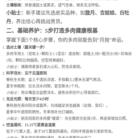
土壤板结：
用普通园土或黄泥，透气性差，根系无法呼吸。
小贴士：
新手建议先选皮实品种，如
胧月、吉娃娃、白牡
丹
，养出信心再挑战贵货。
二、基础养护：5步打造多肉健康根基
掌握下面5个核心步骤，你的多肉就能告别“月抛”命运。
选对土壤（最关键一步）
多肉专用土（泥炭土+颗粒土1:1混合）或自制：腐殖土3份+粗河沙2份+珍珠岩
1份。颗粒比例越高，控型效果越好。
小贴士：
铺面用麦饭石或火山石，防虫且美观。
科学浇水：见干见湿原则
春秋生长期：盆土干透后浇透，手指戳土2厘米无潮气再浇。
夏冬休眠期：拉长浇水间隔，甚至断水1个月。
小贴士：
用尖嘴壶沿盆壁浇水，避免水积在叶心导致腐烂。
充足光照：每天至少4小时
春秋放在南向阳台或露养，光线越足状态越美（出锦、变红）。
夏季中午遮阴防晒伤，冬季用补光灯辅助。
小贴士：
刚买回家的多肉要“缓苗”：先在散射光处放3天，再逐渐增加日照。
控温通风：15-25℃是黄金温度
低于5℃需入室，高于30℃要遮阴通风。闷热环境容易引发蚧壳虫。