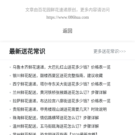
文章由百花园鲜花速递原创，更多内容请访问
https://www.086hua.com
返回
最新送花常识
更多送花常识>>>
乌鲁木齐鲜花速递，大巴扎红山送花多少钱？价格表一览
银川鲜花配送，鼓楼西夏区送花完整指南，建议收藏
西宁鲜花速递，塔尔寺东关大街送花多少钱？价格表一览
兰州鲜花配送，黄河铁桥张掖路送花怎么订？步骤详解
拉萨鲜花速递，布达拉宫八廓街送花多少钱？价格表一览
贵阳鲜花速递，甲秀楼观山湖送花需要几天？时效说明
珠海鲜花配送，情侣路横琴送花怎么订？步骤详解
温州鲜花配送，五马街瓯海送花怎么订？步骤详解
常州鲜花配送，恐龙园送花指南【2026最新攻略】