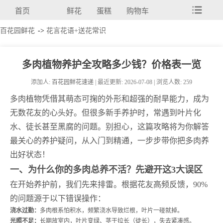
首页
鲜花
蛋糕
购物车
百花园鲜花
->
花言花语+送花常识
多肉植物养护全攻略多少钱？价格表一览
添加人:
百花园鲜花速递
| 最近更新: 2026-07-08 | 浏览人数: 259
多肉植物凭借其萌态可掬的外形和超强的耐旱能力，成为
无数花友的心头好。但很多新手养护时，常遇到叶片化
水、徒长甚至黑腐的问题。别担心，这篇攻略将为你解答
最关心的养护疑问，从入门到精通，一步步带你把多肉养
出好状态！
一、为什么你的多肉总养不活？先避开这3大误区
在开始养护前，我们先来排雷。根据花友高频反馈，90%
的问题源于以下错误操作：
浇水过勤：
多肉根系怕积水，频繁浇水导致烂根，叶片一碰就掉。
光照不足：
长期放室内，叶片变绿、茎干拉长（徒长），失去紧凑感。