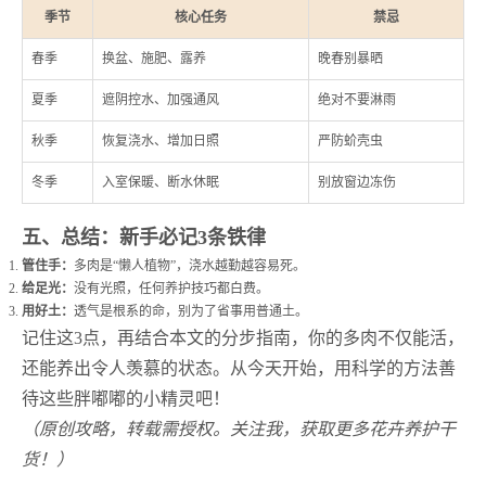
季节
核心任务
禁忌
春季
换盆、施肥、露养
晚春别暴晒
夏季
遮阴控水、加强通风
绝对不要淋雨
秋季
恢复浇水、增加日照
严防蚧壳虫
冬季
入室保暖、断水休眠
别放窗边冻伤
五、总结：新手必记3条铁律
管住手：
多肉是“懒人植物”，浇水越勤越容易死。
给足光：
没有光照，任何养护技巧都白费。
用好土：
透气是根系的命，别为了省事用普通土。
记住这3点，再结合本文的分步指南，你的多肉不仅能活，
还能养出令人羡慕的状态。从今天开始，用科学的方法善
待这些胖嘟嘟的小精灵吧！
（原创攻略，转载需授权。关注我，获取更多花卉养护干
货！）