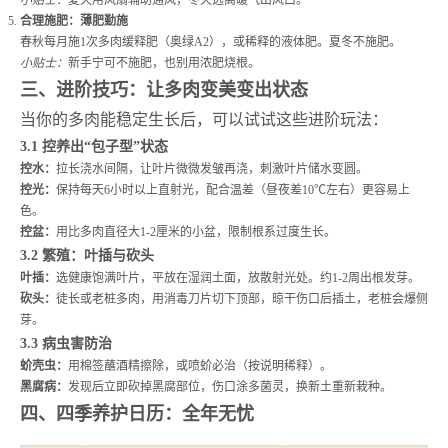
小贴士：
夏天用风扇辅助通风，冬天远离暖气出风口。
合理施肥：薄肥勤施
春秋每月施1次多肉缓释肥（奥绿A2），或稀释的液体肥。夏冬不施肥。
小贴士：
新手宁可不施肥，也别用浓肥烧根。
三、进阶技巧：让多肉变美变出状态
当你的多肉能稳定生长后，可以试试这些进阶玩法：
3.1 控养出“包子型”状态
控水：
拉长浇水间隔，让叶片微微发皱再浇，刺激叶片储水变圆。
控光：
保持每天6小时以上直射光，配合温差（昼夜差10℃左右）更容易上
色。
控盆：
用比多肉直径大1-2厘米的小盆，限制根系过度生长。
3.2 繁殖：叶插与砍头
叶插：
选健康饱满叶片，平放在湿润土面，放散射光处。约1-2周出根发芽。
砍头：
徒长或老桩多肉，用消毒刀片切下顶部，晾干伤口后插土，老桩会爆侧
芽。
3.3 病虫害防治
蚧壳虫：
用棉签蘸酒精擦除，或喷蚧必治（按说明稀释）。
黑腐病：
发现后立即砍掉黑腐部位，伤口涂多菌灵，换新土重新栽种。
四、四季养护日历：全年无忧