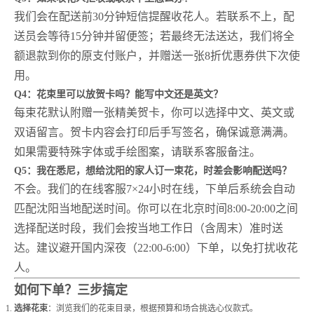
我们会在配送前30分钟短信提醒收花人。若联系不上，配
送员会等待15分钟并留便签；若最终无法送达，我们将全
额退款到你的原支付账户，并赠送一张8折优惠券供下次使
用。
Q4：花束里可以放贺卡吗？能写中文还是英文？
每束花默认附赠一张精美贺卡，你可以选择中文、英文或
双语留言。贺卡内容会打印后手写签名，确保诚意满满。
如果需要特殊字体或手绘图案，请联系客服备注。
Q5：我在悉尼，想给沈阳的家人订一束花，时差会影响配送吗？
不会。我们的在线客服7×24小时在线，下单后系统会自动
匹配沈阳当地配送时间。你可以在北京时间8:00-20:00之间
选择配送时段，我们会按当地工作日（含周末）准时送
达。建议避开国内深夜（22:00-6:00）下单，以免打扰收花
人。
如何下单？三步搞定
选择花束
：浏览我们的花束目录，根据预算和场合挑选心仪款式。