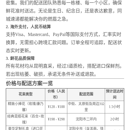
密集。我们的配送团队熟悉每一栋楼、每一个小区，确保
鲜花准时送达。无论是生日、纪念日，还是表达歉意，同
城速递都能解决你的燃眉之急。
2. 海外支付，人民币结算
支持Visa、Mastercard、PayPal等国际支付方式，汇率实时
换算，无需担心跨境汇款问题。订单全程可追踪，配送状
态实时更新。
3. 鲜花品质保障
所有花材均从昆明直采，经过3道质检，搭配进口保鲜剂。
若出现枯萎、破损，承诺无条件补送或退款。
价格与配送方案一览
价格（人民
预计送达时
花束类型
配送范围
币）
间
精致小捧花（玫瑰/康乃
中街、太原街及周边3公
¥128 - ¥188
1.5小时
馨）
里
经典混搭花束（百合+玫
¥198 - ¥298
沈阳市二环内
2小时
瑰）
豪华定制礼盒（进口花
沈阳全市（含浑南、铁