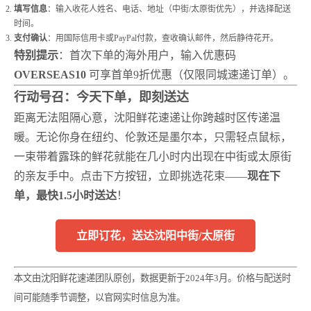
填写信息
：输入收花人姓名、电话、地址（中街/太原街优先），并选择配送
时间。
支付确认
：用国际信用卡或PayPal付款，查收确认邮件，然后静待花开。
特别提示
：首次下单的海外用户，输入优惠码
OVERSEAS10
可享首单9折优惠（仅限同城速递订单）。
行动号召：今天下单，即刻送达
距离无法阻隔心意，沈阳鲜花速递让你跨越时区传递温
暖。无论你身在纽约、伦敦还是墨尔本，只需轻点鼠标，
一束带着露珠的鲜花就能在几小时内出现在中街或太原街
的亲友手中。点击下方按钮，立即挑选花束——
现在下
单，最快1.5小时送达
！
立即订花，送达沈阳中街/太原街
本文由沈阳鲜花速递团队原创，数据更新于2024年3月。价格与配送时
间可能随季节调整，以官网实时信息为准。