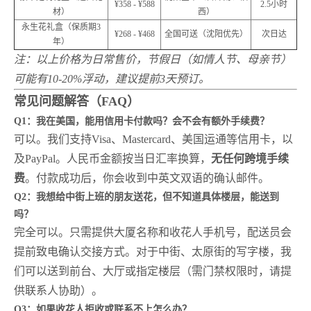
¥358 - ¥588
2.5小时
材）
西）
永生花礼盒（保质期3
¥268 - ¥468
全国可送（沈阳优先）
次日达
年）
注：以上价格为日常售价，节假日（如情人节、母亲节）
可能有10-20%浮动，建议提前3天预订。
常见问题解答（FAQ）
Q1：我在美国，能用信用卡付款吗？会不会有额外手续费？
可以。我们支持Visa、Mastercard、美国运通等信用卡，以
及PayPal。人民币金额按当日汇率换算，
无任何跨境手续
费
。付款成功后，你会收到中英文双语的确认邮件。
Q2：我想给中街上班的朋友送花，但不知道具体楼层，能送到
吗？
完全可以。只需提供大厦名称和收花人手机号，配送员会
提前致电确认交接方式。对于中街、太原街的写字楼，我
们可以送到前台、大厅或指定楼层（需门禁权限时，请提
供联系人协助）。
Q3：如果收花人拒收或联系不上怎么办？