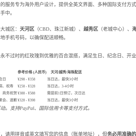
们的服务专为海外用户设计，提供全英文界面、多种国际支付方
人手中。
三大城区：
天河区
（CBD、珠江新城）、
越秀区
（老城中心）、
本地手机号码，以确保配送顺畅。
典永不过时的红玫瑰到优雅的百合混搭，满足生日、纪念日、开
参考价格 (人民币)
天河/越秀/海珠配送
念日
¥298 - ¥358
当日达，最快3小时
病、祝寿
¥258 - ¥328
当日达，3-4小时
、商务祝贺
¥388 - ¥588
需提前1日预订，次日达
聚会、道歉
¥328 - ¥398
当日达，最快3小时
。支持PayPal、国际信用卡等支付方式。
时，请用拼音或英文填写您的信息（账单地址），但
务必用准确