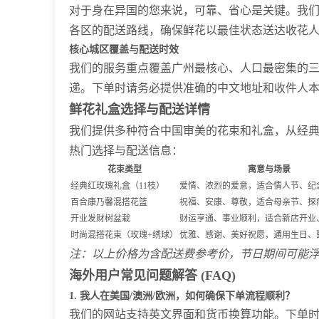
对于身在异国的您来说，可靠、省心是关键。我
各区的配送路线，确保鲜花以最佳状态送达收花
核心城区覆盖与配送时效
我们的服务重点覆盖广州最核心、人口最密集的
递。下单时请务必提供准确的中文地址和收件人
鲜花礼盒选择与配送详情
我们提供多种符合中国审美的花束和礼盒，从经
热门选择与配送信息：
花束类型
寓意与场景
经典红玫瑰礼盒（11枝）
爱情、浓烈的爱意，适合情人节、纪
百合康乃馨混搭花篮
祝福、安康、尊敬，适合母亲节、探
开业发财树盆栽
财运亨通、事业顺利，适合新店开业
时尚混搭花束（玫瑰+绣球）
优雅、感谢、美好祝愿，通用生日、
注：以上价格为含配送费参考价，节日期间可能浮动
海外用户常见问题解答 (FAQ)
1. 我人在美国/澳洲/欧洲，如何确保下单流程顺利？
我们的网站支持英文界面和货币换算功能。下单