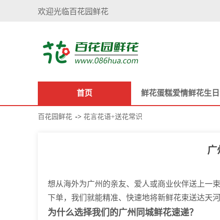
欢迎光临百花园鲜花
首页
鲜花
蛋糕
爱情鲜花
生日
百花园鲜花
->
花言花语+送花常识
广
想从海外为广州的亲友、爱人或商业伙伴送上一
下单，我们就能精准、快速地将新鲜花束送达天
为什么选择我们的广州同城鲜花速递？