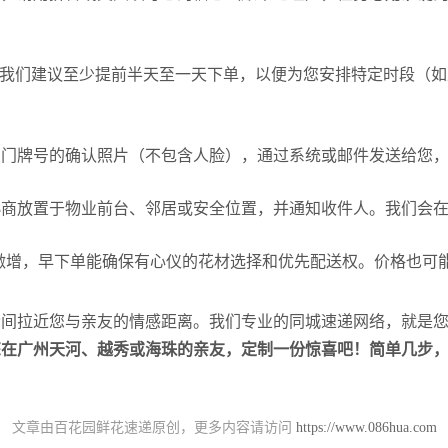
。
。我们建议至少提前半天至一天下单，以便为您安排特定时段（
与门牌号的确认照片（不包含人脸），通过系统或邮件发送给您
协商放置于物业前台、邻居或安全位置，并通知收件人。我们会
激增，早下单能确保有心仪的花材选择和优先配送权。价格也可
瞬间拉近您与亲友的情感距离。我们专业的同城速递网络，就是
您在广州天河、越秀或海珠的亲友，定制一份惊喜吧！简单几步
文章由百花园鲜花速递原创，更多内容请访问
https://www.086hua.com