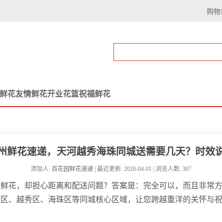
购物
鲜花
友情鲜花
开业花篮
祝福鲜花
州鲜花速递，天河越秀海珠同城送需要几天？时效
添加人:
百花园鲜花速递
| 最近更新: 2026-04-01 | 浏览人数: 307
束鲜花，却担心距离和配送问题？答案是：完全可以，而且非常
河区、越秀区、海珠区等同城核心区域，让您跨越重洋的关怀与