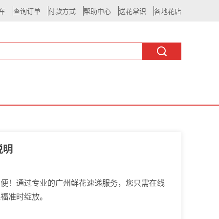
车
查询订单
付款方式
帮助中心
送花常识
各地花店
说明
方便！通过专业的广州鲜花速递服务，您只需在线
祝福准时绽放。